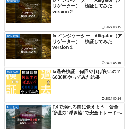
fx インジケーター Alligator（ア
検証結果
リゲーター） 検証してみた
version２
2024.08.15
fx インジケーター Alligator（ア
検証結果
リゲーター） 検証してみた
version１
2024.08.15
fx過去検証 何回やれば良いの？
検証結果
6000回やってみた結果
2024.08.14
FXで溺れる前に覚えよう！資金
fxまとめ
管理の“浮き輪”で安全トレードへ