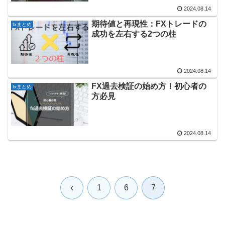
2024.08.14
期待値と再現性：FXトレードの
fxまとめ
成功を左右する2つの柱
2024.08.14
FX過去検証の始め方！初心者の
fxまとめ
方必見
2024.08.14
前
1
6
7
へ