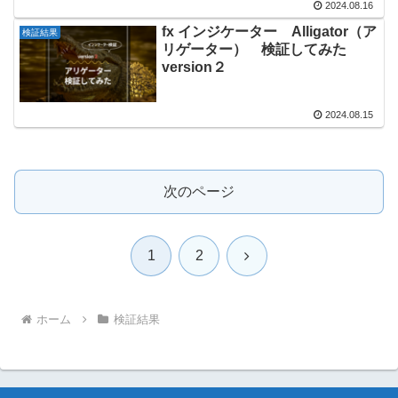
2024.08.16
fx インジケーター Alligator（ア
検証結果
リゲーター） 検証してみた
version２
2024.08.15
次のページ
次
1
2
へ
ホーム
検証結果