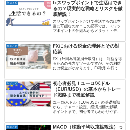
fxスワップポイントで生活はでき
fxまとめ
るの？現実的な戦略とリスクを徹
底解説！
スワップポイントだけで生活するのは本
当に可能なのか？この記事では、スワッ
プポイントの仕組みからメリット・デメ
リット、必要な初期資金やリスク管理ま
で、現実的な戦略を詳しく解説します。
成功例や落とし穴も紹介しながら、あな
FXにおける税金の理解とその対
fxまとめ
たの疑問に答えます！
応策
FX（外国為替証拠金取引）は、利益を得
るための強力なツールですが、その利益
には税金がかかります。FX取引を行う際
に、税金に関する知識を持つことは重要
です。
初心者必見！ユーロ/米ドル
fxまとめ
（EUR/USD）の基本からトレー
ド戦略まで徹底解説
ユーロ/米ドル（EUR/USD）の基礎知識
から、チャート設定、経済指標の影響、
ポイントまで、初心者でもわかりやすく
徹底解説します。この記事を読めば、ユ
ーロ/ドルの取引に必要なポイントがしっ
かりと身につき、トレードに自信が持て
MACD（移動平均収束拡散法）っ
fxまとめ