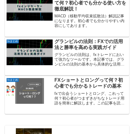
るようになります。
て何？初心者でも分かる使い方を
徹底解説！
MACD（移動平均収束拡散法）解説記事
になります。初心者でも分かりやすい内
容にしてあります。
グランビルの法則：FXでの活用
fxまとめ
法と勝率を高める実践ガイド
グランビルの法則は、fxトレードにおい
て強力なツールです。本記事では、グラ
ンビルの法則の基本から具体的な活用
法、さらには初心者にもわかりやすい実
践的なアドバイスまで、詳細に解説して
います。トレードの勝率を高めたい方は
FXショートとロングって何？初
fxまとめ
必見です！
心者でも分かるトレードの基本
fxで出会うショートとロング、これって
何？初心者がつまずきがちなトレード用
語を簡単に解説します。この記事を読め
ば、ショートとロングの違いがスッキリ
理解でき、トレードがもっと楽しくなる
こと間違いなし！